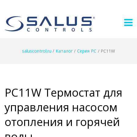
saluscontrol.ru
/
Каталог
/
Серия PC
/
PC11W
PC11W Термостат для
управления насосом
отопления и горячей
воды