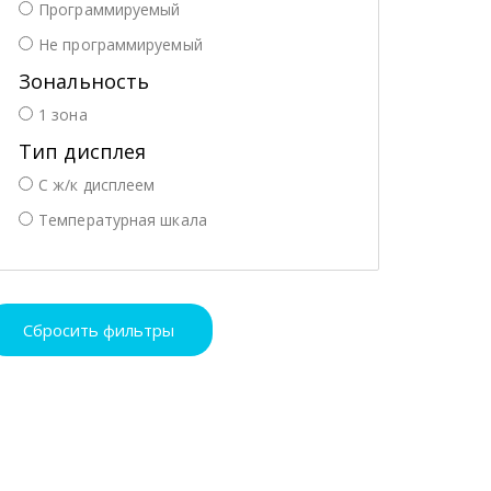
Программируемый
Не программируемый
Зональность
1 зона
Тип дисплея
С ж/к дисплеем
Температурная шкала
Сбросить фильтры