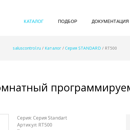
КАТАЛОГ
ПОДБОР
ДОКУМЕНТАЦИЯ
saluscontrol.ru
/
Каталог
/
Серия STANDARD
/
RT500
комнатный программируе
Серия: Серия Standart
Артикул: RT500