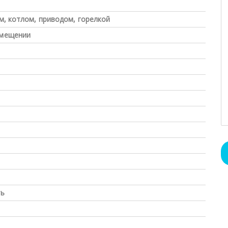
м, котлом, приводом, горелкой
омещении
ть